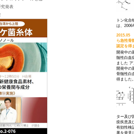
研究発表
験
トン化合物
は、2006年に
2015.
ら急性骨
認定を得
開発中の新
髄性白血
ました ア
開発中の新
骨髄性白
得ました。
ター及び
疫疾患及
有効性検
果を発見し