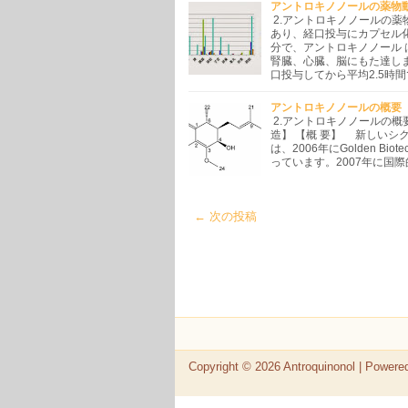
アントロキノノールの薬物
2.アントロキノノールの薬物動
あり、経口投与にカプセル
分で、アントロキノノール
腎臓、心臓、脳にもた達し
口投与してから平均2.5時
アントロキノノールの概要
2.アントロキノノールの概要 
造】 【概 要】 新しいシクロ
は、2006年にGolden 
っています。2007年に国際的
← 次の投稿
Copyright ©
2026
Antroquinonol
| Powere