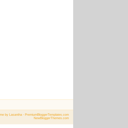
eme by
Lasantha
-
PremiumBloggerTemplates.com
NewBloggerThemes.com