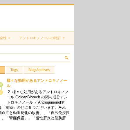
»
»
全性
アントロキノノールの特許
Tags
Blog Archives
様々な効用があるアントロキノノー
ル
2. 様々な効用があるアントロキノノ
ール GoldenBiotech の関与成分アン
トロキノノール（ Antroquinonol®）
は「抗癌」の他に５つございます。それ
脂血症と動脈硬化の改善」、「自己免疫性
」、「腎臓保護」、「慢性肝炎と脂肪肝