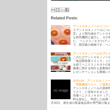
Related Posts:
アントロキノノール につい
2.アントロキノノールについ
芝）より関与成分アントロキノ
な研究機関と協力し、その
た。 ベニクスノキタケ(ア
で、国宝級の植物です。ベ
アントロキノノールのプレ
このたびアントロキノノールの
「食品開発展２０１５」 に出展
を経てベニクスノキタケの
健康に関する特許も多数取
レゼンテーションも開催い
2015.04 アントロキ
「非医薬品リスト」に追加
アントロキノノールの原材
リスト」に追加されました ３
培養ベニクスノキタケ（ア
料を提出し、申請した結果 
月30日、厚生省の医薬食品局や専門家が集