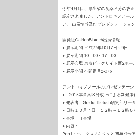
今年4月1日、厚生省の食薬区分の改
認定されました。アントロキノノール
い。 出展情報及びプレゼンテーショ
開発社GoldenBiotech出展情報
● 展示期間 平成27年10月7日～9日
● 展示期間 10：00～17：00
● 展示会場 東京ビッグサイト西2ホー
● 展示小間 小間番号2-076
アントロキノノールのプレゼンテーシ
●「2015年食薬区分改正による新健
● 発表者 GoldenBiotech研究
● 日時１０月７日 １２時～１２時
● 会場 Ｈ会場
● 内容：
Part1：ベニクスノキタケと関与成