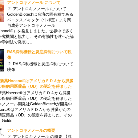
アントロキノノール について
2. アントロキノノール について
GoldenBiotechは台湾の固有種である
ベニクスノキタケ（牛樟芝）より関
与成分アントロキノノール
oquinonol®）を発見しました。世界中で多く
研究機関と協力し、その有効性を述べた論
学術誌で発表し...
RAS抑制機転と炎症抑制について映
像
2. RAS抑制機転と炎症抑制について
映像
01 新薬Hocena®はアメリカＦＤＡから膵臓
少疾病用医薬品（OD）の認定を得ました
薬Hocena®はアメリカＦＤＡから膵臓
少疾病用医薬品（OD）の認定を得ました
ノノール開発社GoldenBiotechが開発中
cena®はアメリカＦＤＡから膵臓がんの
用医薬品（OD）の認定を得ました。その
olde...
アントロキノノールの概要
2. アントロキノノール の概要 【成