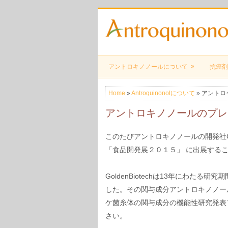
»
アントロキノノールについて
抗癌剤
Home
»
Antroquinonolについて
» アント
アントロキノノールのプレ
このたびアントロキノノールの開発社Go
「食品開発展２０１５」 に出展する
GoldenBiotechは13年にわた
した。その関与成分アントロキノノー
ケ菌糸体の関与成分の機能性研究発表
さい。