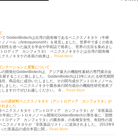
Downl
て
て GoldenBiotechは台湾の固有種であるベニクスノキタケ（牛樟
ノール（Antroquinonol®）を発見しました。世界中で多くの有名
有効性を述べた論文を学会や学術誌で発表し、世界の注目を集めまし
ントロディア カンフォラタ) ベニクスノキタケとは台湾の固有種
ニクスノキタケの名前の由来は…
Read More
ゼンテーションと展覧について
開発社GoldenBiotechは、アジア最大の機能性素材の専門展示会
することに致しました。 GoldenBiotechは13年にわたる研究期間
栽培、商品化に成功いたしました。その関与成分アントロキノノール
得しました。ベニクスノキタケ菌糸体の関与成分の機能性研究発表プ
たしますのでぜひお越しください。 今…
Read More
ノノールの原材料ベニクスノキタケ（アントロディア カンフォラタ）が
されました
料ベニクスノキタケ（アントロディア カンフォラタ）が「非医薬品
年前にアントロキノノール開発社GoldenBiotechが厚生省に「固態
ントロディア カンフォラタ）の菌糸体」の各種安全性、有効性の資
ベニクスノキタケが「非医薬品リスト」に追加されました。 2013年9
まった医薬品の成分本質に関…
Read More