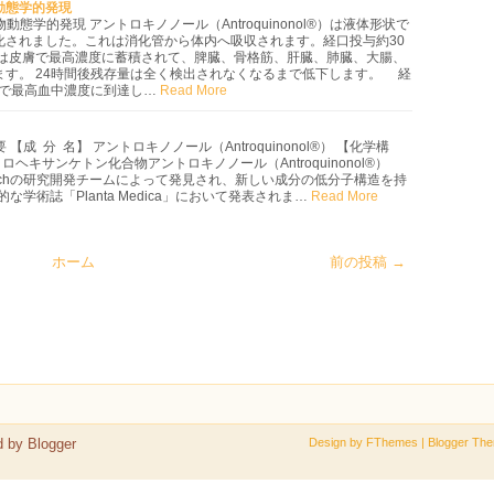
動態学的発現
態学的発現 アントロキノノール（Antroquinonol®）は液体形状で
化されました。これは消化管から体内へ吸収されます。経口投与約30
 は皮膚で最高濃度に蓄積されて、脾臓、骨格筋、肝臓、肺臓、大腸、
ます。 24時間後残存量は全く検出されなくなるまで低下します。 経
間で最高血中濃度に到達し…
Read More
【成 分 名】 アントロキノノール（Antroquinonol®） 【化学構
ヘキサンケトン化合物アントロキノノール（Antroquinonol®）
Biotechの研究開発チームによって発見され、新しい成分の低分子構造を持
な学術誌「Planta Medica」において発表されま…
Read More
ホーム
前の投稿 →
d by
Blogger
Design by
FThemes
| Blogger Th