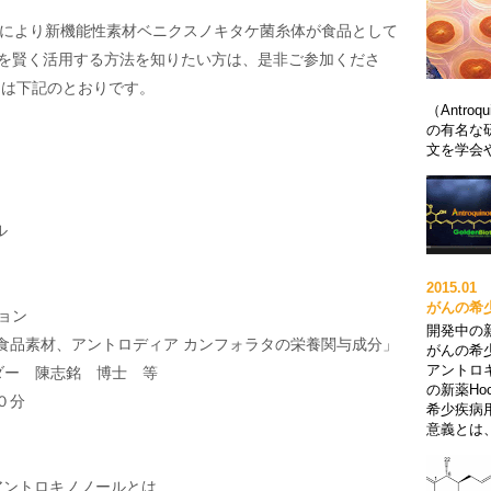
正により新機能性素材ベニクスノキタケ菌糸体が食品として
を賢く活用する方法を知りたい方は、是非ご参加くださ
ンは下記のとおりです。
（Antr
の有名な
文を学会や
ル
2015.
がんの希
ョン
開発中の新
康食品素材、アントロディア カンフォラタの栄養関与成分」
がんの希
アントロキ
部リーダー 陳志銘 博士 等
の新薬Ho
５０分
希少疾病
意義とは、G
分アントロキノノールとは