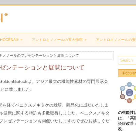
»
»
HOCENA®
アントロキノノールの五大作用
アントロキノノールの安
ロキノノールのプレゼンテーションと展覧について
ゼンテーションと展覧について
Popular
ldenBiotechは、アジア最大の機能性素材の専門展示会
ことに致しました。
る研究期間を経てベニクスノキタケの栽培、商品化に成功いたしま
の機能性
ル健康に関する特許も多数取得しました。ベニクスノキタ
は、「高
プレゼンテーションも開催いたしますのでぜひお越しくだ
炎症改善
改...