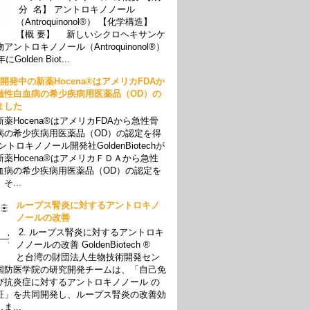
分 名】 アントロキノノール
（Antroquinonol®） 【化学構造】
【概 要】 新しいシクロヘキサンケ
アントロキノノール（Antroquinonol®）
Golden Biot...
05 開発中の新薬Hocena®はアメリカFDAか
髄性白血病の希少疾病用医薬品（OD）の
ました
薬Hocena®はアメリカFDAから急性骨
病の希少疾病用医薬品（OD）の認定を得
ントロキノノール開発社GoldenBiotechが
薬Hocena®はアメリカＦＤＡから急性
血病の希少疾病用医薬品（OD）の認定を
そ...
ループス腎炎に対するアントロキノ
ノールの改善
2. ループス腎炎に対するアントロキ
ノノールの改善 GoldenBiotech ®
と台湾の財団法人生物技術開発セン
国防医学院の研究開発チームは、「自己免
び抗炎症に対するアントロキノノール の
証」を共同開発し、ループス腎炎の改善効
ま...