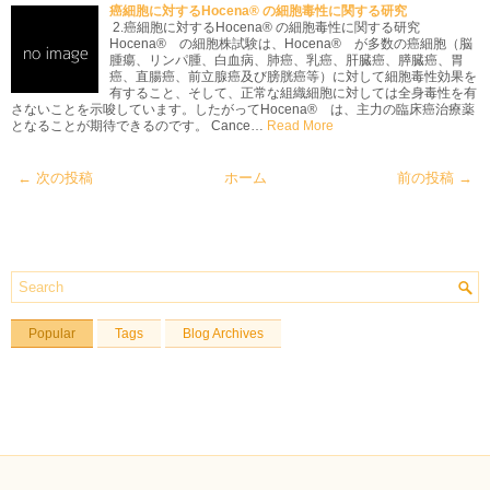
癌細胞に対するHocena® の細胞毒性に関する研究
2.癌細胞に対するHocena® の細胞毒性に関する研究
Hocena® の細胞株試験は、Hocena® が多数の癌細胞（脳
腫瘍、リンパ腫、白血病、肺癌、乳癌、肝臓癌、膵臓癌、胃
癌、直腸癌、前立腺癌及び膀胱癌等）に対して細胞毒性効果を
有すること、そして、正常な組織細胞に対しては全身毒性を有
さないことを示唆しています。したがってHocena® は、主力の臨床癌治療薬
となることが期待できるのです。 Cance…
Read More
← 次の投稿
ホーム
前の投稿 →
Popular
Tags
Blog Archives
Download