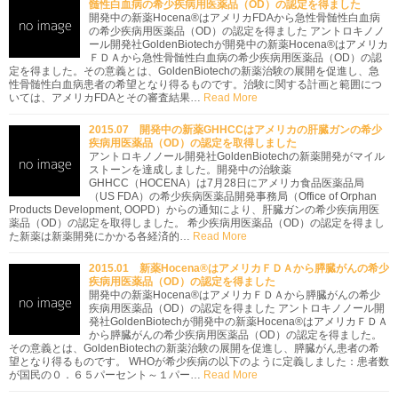
髄性白血病の希少疾病用医薬品（OD）の認定を得ました
開発中の新薬Hocena®はアメリカFDAから急性骨髄性白血病
の希少疾病用医薬品（OD）の認定を得ました アントロキノノ
ール開発社GoldenBiotechが開発中の新薬Hocena®はアメリカ
ＦＤＡから急性骨髄性白血病の希少疾病用医薬品（OD）の認
定を得ました。その意義とは、GoldenBiotechの新薬治験の展開を促進し、急
性骨髄性白血病患者の希望となり得るものです。治験に関する計画と範囲につ
いては、アメリカFDAとその審査結果…
Read More
2015.07 開発中の新薬GHHCCはアメリカの肝臓ガンの希少
疾病用医薬品（OD）の認定を取得しました
アントロキノノール開発社GoldenBiotechの新薬開発がマイル
ストーンを達成しました。開発中の治験薬
GHHCC（HOCENA）は7月28日にアメリカ食品医薬品局
（US FDA）の希少疾病医薬品開発事務局（Office of Orphan
Products Development, OOPD）からの通知により、肝臓ガンの希少疾病用医
薬品（OD）の認定を取得しました。 希少疾病用医薬品（OD）の認定を得まし
た新薬は新薬開発にかかる各経済的…
Read More
2015.01 新薬Hocena®はアメリカＦＤＡから膵臓がんの希少
疾病用医薬品（OD）の認定を得ました
開発中の新薬Hocena®はアメリカＦＤＡから膵臓がんの希少
疾病用医薬品（OD）の認定を得ました アントロキノノール開
発社GoldenBiotechが開発中の新薬Hocena®はアメリカＦＤＡ
から膵臓がんの希少疾病用医薬品（OD）の認定を得ました。
その意義とは、GoldenBiotechの新薬治験の展開を促進し、膵臓がん患者の希
望となり得るものです。 WHOが希少疾病の以下のように定義しました：患者数
が国民の０．６５パーセント～１パー…
Read More