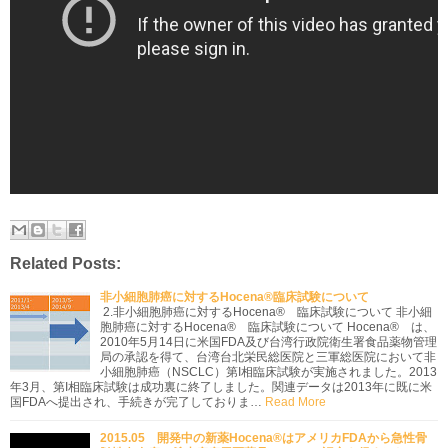
Related Posts:
非小細胞肺癌に対するHocena®臨床試験について
2.非小細胞肺癌に対するHocena® 臨床試験について 非小細
胞肺癌に対するHocena® 臨床試験について Hocena® は、
2010年5月14日に米国FDA及び台湾行政院衛生署食品薬物管理
局の承認を得て、台湾台北栄民総医院と三軍総医院において非
小細胞肺癌（NSCLC）第I相臨床試験が実施されました。2013
年3月、第I相臨床試験は成功裏に終了しました。関連データは2013年に既に米
国FDAへ提出され、手続きが完了しておりま…
Read More
2015.05 開発中の新薬Hocena®はアメリカFDAから急性骨