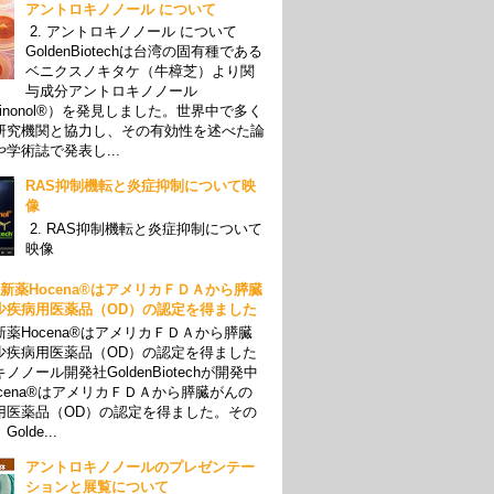
アントロキノノール について
2. アントロキノノール について
GoldenBiotechは台湾の固有種である
ベニクスノキタケ（牛樟芝）より関
与成分アントロキノノール
oquinonol®）を発見しました。世界中で多く
研究機関と協力し、その有効性を述べた論
学術誌で発表し...
RAS抑制機転と炎症抑制について映
像
2. RAS抑制機転と炎症抑制について
映像
01 新薬Hocena®はアメリカＦＤＡから膵臓
少疾病用医薬品（OD）の認定を得ました
薬Hocena®はアメリカＦＤＡから膵臓
少疾病用医薬品（OD）の認定を得ました
ノノール開発社GoldenBiotechが開発中
cena®はアメリカＦＤＡから膵臓がんの
用医薬品（OD）の認定を得ました。その
olde...
アントロキノノールのプレゼンテー
ションと展覧について