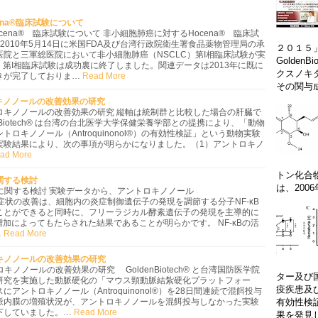
na®臨床試験について
cena® 臨床試験について 非小細胞肺癌に対するHocena® 臨床試
は、2010年5月14日に米国FDA及び台湾行政院衛生署食品薬物管理局の承
２０１５
院と三軍総医院において非小細胞肺癌（NSCLC）第I相臨床試験が実
Golden
月、第I相臨床試験は成功裏に終了しました。関連データは2013年に既に
クスノキ
きが完了しておりま…
Read More
その関与成.
キノノールの改善効果の研究
トロキノノールの改善効果の研究 縦軸は統制群と比較した場合の肝臓で
enBiotech® は台湾の台北医学大学保健栄養学部との提携により、「動物
ロキノノール（Antroquinonol®）の有効性検証」という動物実験
実験結果により、次の事項が明らかになりました。（1）アントロキノ
ad More
トン化合物
関する検討
は、2006年に
に関する検討 実験データから、アントロキノノール
）が腎炎症状の改善は、細胞内の炎症制御遺伝子の発現を調節する分子NF-κB
ことができると同時に、フリーラジカル酵素遺伝子の発現を主導的に
増加によってもたらされた結果であることが明らかです。 NF-κBの活
…
Read More
キノノールの改善効果の研究
キノノールの改善効果の研究 GoldenBiotech® と台湾国防医学院
ター及び
研究を実施した動脈硬化の「マウス頸動脈結紮硬化プラットフォー
疫疾患及
アントロキノノール（Antroquinonol®）を28日間連続で混餌投与
脈内膜の増殖状況が、アントロキノノールを混餌投与しなかった実験
有効性検
下していました。…
Read More
果を発見し