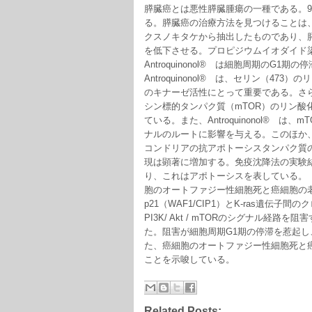
膵臓癌とは悪性膵臓腫瘍の一種である。9
る。膵臓癌の治療方法を見つけることは、現在
クスノキタケから抽出したものであり、膵臓
を低下させる。プロピジウムイオダイド
Antroquinonol® は細胞周期の
Antroquinonol® は、セリン（47
のキナーゼ活性にとって重要である。さら
シン標的タンパク質（mTOR）のリン酸
ている。また、Antroquinonol® は、
ナルのルートに影響を与える。このほか、 A
コンドリアの抗アポトーシスタンパク質の
現は顕著に増加する。免疫沈降法の実験結果
り、これはアポトーシスを表している。 An
胞のオートファジー性細胞死と癌細胞の
p21（WAF1/CIP1）とK-ras遺伝子間
PI3K/ Akt / mTORのシグナル
た。阻害が細胞周期G1期の停滞を惹起
た、癌細胞のオートファジー性細胞死と癌細胞
ことを示唆している。
Related Posts: