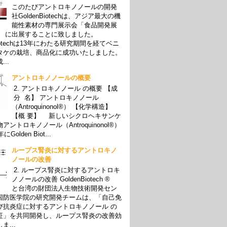
このたびアントロキノノールの開発
社GoldenBiotechは、アジア最大の機
能性素材の専門展示会「食品開発展
」 に出展することに致しました。
Biotechは13年にわたる研究期間を経てベニ
タケの栽培、商品化に成功いたしました。
..
アントロキノノールの概要
2. アントロキノノール の概要 【成
分 名】 アントロキノノール
（Antroquinonol®） 【化学構造】
【概 要】 新しいシクロヘキサンケ
アントロキノノール（Antroquinonol®）
Golden Biot...
ループス腎炎に対するアントロキノ
ノールの改善
2. ループス腎炎に対するアントロキ
ノノールの改善 GoldenBiotech ®
と台湾の財団法人生物技術開発セン
国防医学院の研究開発チームは、「自己免
び抗炎症に対するアントロキノノール の
証」を共同開発し、ループス腎炎の改善効
ま...