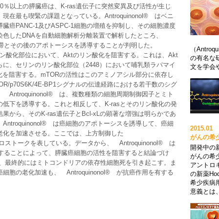
0％以上の膵臓癌は、K-ras遺伝子に突然変異及び活性が生じ
最も喫緊の課題となっている。Antroquinonol® はベニ
癌PANC-1及びASPC-1細胞の増殖を抑制し、その細胞濃度
染色したDNAを自動細胞解析分離装置で解析したところ、
G1期の停滞とその後のアポトーシスを誘導することが判明した。
（Antr
3）のリン酸化部位において、Aktのリン酸化を阻害する。これは、Akt
の有名な
に、セリンのリン酸化部位（2448）において哺乳類ラパマイ
文を学会や
化を阻害する。mTORの活性はこのアミノアシル部分に依存し
mTOR/p70S6K/4E-BP1シグナルの伝達経路における若干数のシグ
ntroquinonol® は、複数種類の細胞周期制御因子とミト
低下を誘導する。これと相反して、K-rasとそのリン酸化の発
から、そのK-ras遺伝子とBcl-xLの顕著な増強は明らかであ
troquinonol® は癌細胞のアポトーシスを誘導して、癌細
2015.
老化を加速させる。ここでは、上方制御した
がんの希
のクロストークを表している。データから、 Antroquinonol® は
開発中の新
経路を阻害することによって、膵臓癌細胞の活性を阻害すると結論づけ
がんの希
し、最終的にはミトコンドリアの依存性細胞死を引き起こす。ま
アントロキ
の老化加速も、 Antroquinonol® が抗癌作用を有する
の新薬Ho
希少疾病
意義とは、G