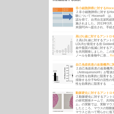
非小細胞肺癌に対するHoce
2.非小細胞肺癌に対するHo
験について Hocena® 
認を得て、台湾台北栄民総医
施されました。2013年3
米国FDAへ提出され、手続
高LDL値に対するアントロ
2.高LDL値に対するアン
LDLRが発現する倍 Gold
血中脂質の低減に対するアント
を共同開発しました。この
ノールを飲食物中に添…
Re
自己免疫疾患の改善機序に
2.自己免疫疾患の改善機序
（Antroquinonol®
の活性を効果的に阻害する
排除する分子Nrf2の活性の
性を効果的に阻害する 
動脈硬化に対するアントロ
2.動脈硬化に対するアントロ
の研究開発チームで、共同
ム」の実験では、実験マウスに
したところ、マウスの頸動
マウスと比べて明らかに低