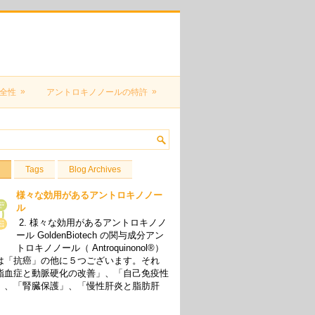
»
»
全性
アントロキノノールの特許
Tags
Blog Archives
様々な効用があるアントロキノノー
ル
2. 様々な効用があるアントロキノノ
ール GoldenBiotech の関与成分アン
トロキノノール（ Antroquinonol®）
は「抗癌」の他に５つございます。それ
脂血症と動脈硬化の改善」、「自己免疫性
」、「腎臓保護」、「慢性肝炎と脂肪肝